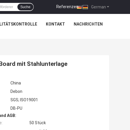
Referenzen
|
German
Suche
LITÄTSKONTROLLE
KONTAKT
NACHRICHTEN
Board mit Stahlunterlage
China
Debon
SGS; ISO19001
DB-PU
and AGB:
e:
50 Stück