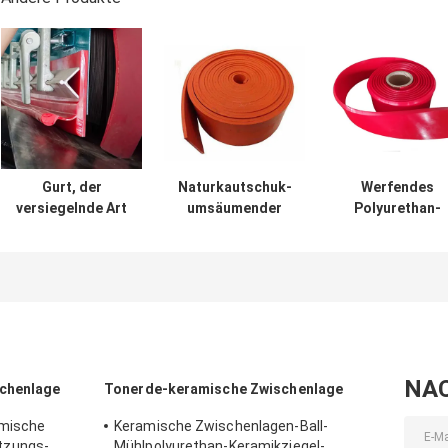
Gurt, der
Naturkautschuk-
Werfendes
versiegelnde Art
umsäumender
Polyurethan-
Uräthan-
Orangen-Rot-
Förderband
Umsäumen der
Gummiförderer
umsäumendes 
Förderer-Rock-
Skirtboard des
versiegelndes
Brett-
duro-40
Umsäumen
Doppeldichtungs-
Y umsäumt
NA
chenlage
Tonerde-keramische Zwischenlage
amische
Keramische Zwischenlagen-Ball-
tzungs-
Mühlpolyurethan-Keramikziegel-