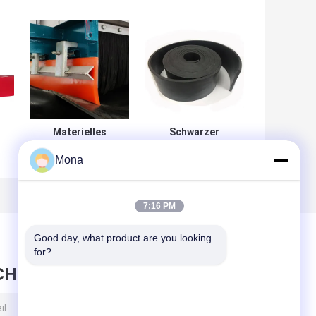
Materielles
Schwarzer
Spillage-
Polyurethan-
Mona
Förderer-Rock-
Förderer, der
PU
Massenbrett 8mm
Gummi-2m*10m
bis 20mm starkes
umsäumende
Polyurethan-
Gummierung
7:16 PM
Umsäumen
umsäumt
Good day, what product are you looking 
for?
CHRICHT HINTERLASSEN