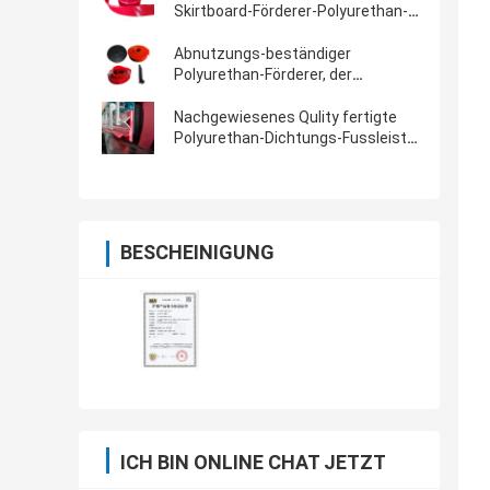
Skirtboard-Förderer-Polyurethan-
Fussleiste-das Polyuräthan-
Umsäumen versiegelt
Abnutzungs-beständiger
Polyurethan-Förderer, der
versiegelndes Brett für Förderband
umsäumt
Nachgewiesenes Qulity fertigte
Polyurethan-Dichtungs-Fussleiste
für versiegelnde Förderband-Seite
besonders an
BESCHEINIGUNG
ICH BIN ONLINE CHAT JETZT