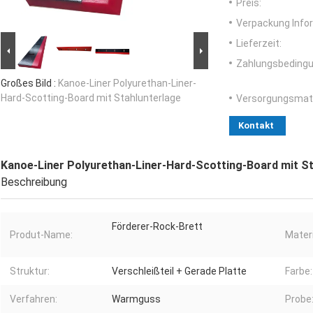
Preis:
Verpackung Info
Lieferzeit:
Zahlungsbedingu
Großes Bild :
Kanoe-Liner Polyurethan-Liner-
Hard-Scotting-Board mit Stahlunterlage
Versorgungsmater
Kontakt
Kanoe-Liner Polyurethan-Liner-Hard-Scotting-Board mit S
Beschreibung
Förderer-Rock-Brett
Produt-Name:
Materi
Struktur:
Verschleißteil + Gerade Platte
Farbe:
Verfahren:
Warmguss
Probe