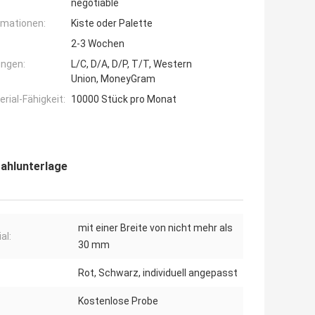
negotiable
rmationen:
Kiste oder Palette
2-3 Wochen
ngen:
L/C, D/A, D/P, T/T, Western
Union, MoneyGram
ial-Fähigkeit:
10000 Stück pro Monat
tahlunterlage
mit einer Breite von nicht mehr als
al:
30 mm
Rot, Schwarz, individuell angepasst
:
Kostenlose Probe