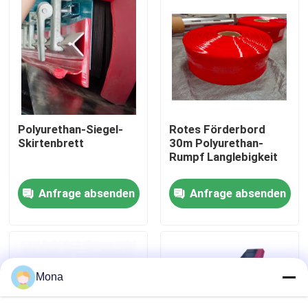
Über uns
Fabrik Tour
Qualitätskontrolle
Polyurethan-Siegel-
Rotes Förderbord
Skirtenbrett
30m Polyurethan-
Rumpf Langlebigkeit
Kontakt
Anfrage absenden
Anfrage absenden
Nachrichten
Keramische Abnutzungszwischenlage
Mona
Tonerde-keramische Zwischenlage