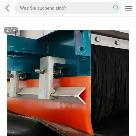
2
/
4