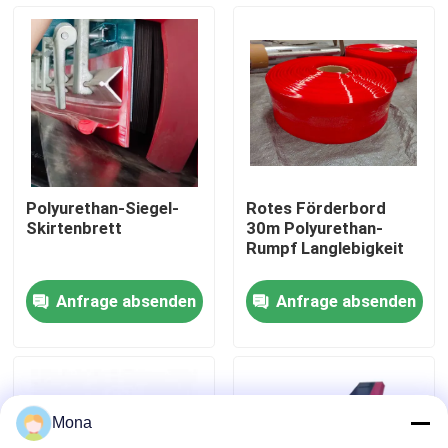
Über uns
Fabrik Tour
Qualitätskontrolle
Polyurethan-Siegel-
Rotes Förderbord
Skirtenbrett
30m Polyurethan-
Kontakt
Rumpf Langlebigkeit
Anfrage absenden
Anfrage absenden
Nachrichten
Keramische Abnutzungszwischenlage
Mona
Tonerde-keramische Zwischenlage