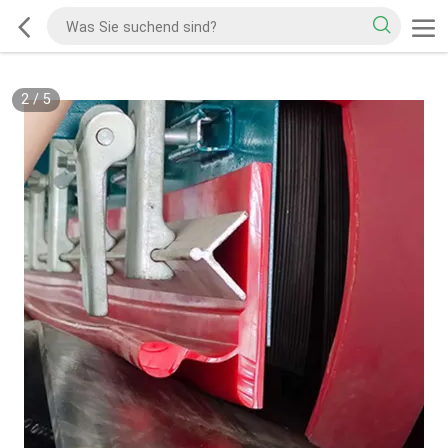
2
/
5