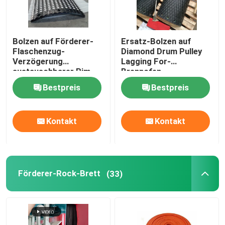
Bolzen auf Förderer-
Ersatz-Bolzen auf
Flaschenzug-
Diamond Drum Pulley
Verzögerung
Lagging For-
austauschbarer Rim
Brennofen-
Ceramic Rubber Pulley
Futtereimer-Aufzug
Bestpreis
Bestpreis
Lagging
Kontakt
Kontakt
Förderer-Rock-Brett
(33)