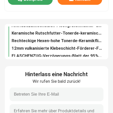
Antriebszahnscheiben-Fischgrätenmuster-Gummizurückbleibenförderer-Flaschenzug-Trommel-Dia-Verzögerung
Keramische Rutschfutter-Tonerde-keramisches Futter für Förderer
Über uns
Rechteckige Hexen-hohe Tonerde-Keramikfliesen-keramische zusammengesetzte Gummizwischenlage
12mm vulkanisierte Klebeschicht-Förderer-Flaschenzug-Verzögerungs-Trommel-Flaschenzug-Gummiverzögerung
FLASCHENZUG-Verzögerungs-Blatt der 95% Tonerde-keramischen Trommel-Zurückbleibennr SBR Gummi
Fabrik Tour
Förderer-keramische Gummiverzögerung KN-Klebeschicht-Förderer-Trommel-Verzögerung
Werfender Polyurethan, der Doppeldichtungs-Rock-Brett-Futter-Blatt umsäumt
Qualitätskontrolle
Haltbare Polyurethan-Zwischenlage Uräthan-Blatt-Polyurethan-Produkt 10m 15m
Abnutzungs-haltbares Polyurethan-Produkt-Elastomer-Uräthan-Blatt PU-Blatt
Kontakt
Minenindustrie-Polyurethan-Produkt-Polyurethankautschuk-Abnutzungs-Zwischenlage
Hinterlass eine Nachricht
Übergabestelle-Casting-Polyurethan-Blatt PU-Futter-Blatt
Nachrichten
Wir rufen Sie bald zurück!
Polydoppelart PU-Polyurethan-Umsäumen des dichtungs-Rock-Brett-Y
Schwarzer Polyurethan-Förderer, der Gummi-2m*10m umsäumende Gummierung umsäumt
Keramische Abnutzungszwischenlage
Polyurethan-Rock-Gummi für den Förderer-Bergbau-Massenmaterialtransport
Hohes haltbares Förderer-Abstreifer-Polyurethan-Blatt
Tonerde-keramische Zwischenlage