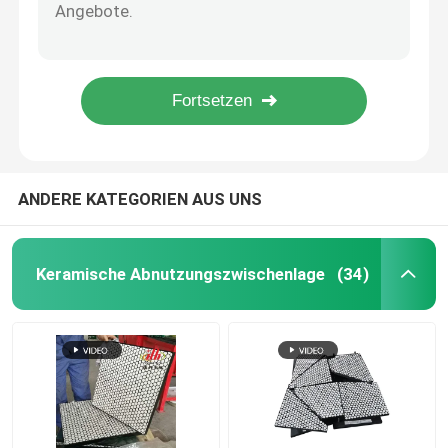
Orange rotes Polyurethan-Schnee-Pflug-Rand-Blatt-hohes haltbares
Einfache Art und Diamond Grooved Rubber Lagging Sheet für Förderer-Rolle
keramische Flaschenzugverzögerung
Kleine Diamond Groove Rubber Conveyor Pulley-Verzögerung mit Klebeschicht
Materielles Spillage-Förderer-Rock-Massenbrett 8mm bis 20mm starkes Polyurethan-Umsäumen
Förderer-Flaschenzug-Verzögerung
Diamond Pattern Conveyor Pulley Lagging-Trommel-Gummizurückbleibenblatt 10 Meter
Förderer-Rock-Brett
ANDERE KATEGORIEN AUS UNS
Doppeldichtungsrockbrett
Keramische Abnutzungszwischenlage
(34)
Förderer-Auswirkungs-Stangen
Fördererauswirkungsbett
Polyurethanblatt