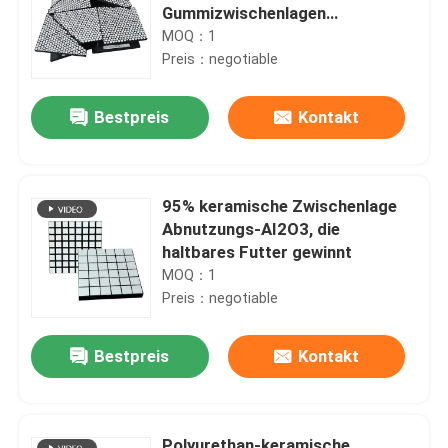
Gummizwischenlagen
transportieren keramische
MOQ：1
Abnutzungs-Fliesen auf einer
Preis：negotiable
Rutschbahn
Bestpreis
Kontakt
95% keramische Zwischenlage
Abnutzungs-AI2O3, die
haltbares Futter gewinnt
MOQ：1
Preis：negotiable
Bestpreis
Kontakt
Polyurethan-keramische