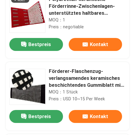
Förderrinne-Zwischenlagen-
unterstütztes haltbares
Stahlfutter
MOQ：1
Preis：negotiable
Bestpreis
Kontakt
Förderer-Flaschenzug-
verlangsamendes keramisches
beschichtendes Gummiblatt mit
KN-Klebeschicht
MOQ：1 Stück
Preis：USD 10~15 Per Week
Bestpreis
Kontakt