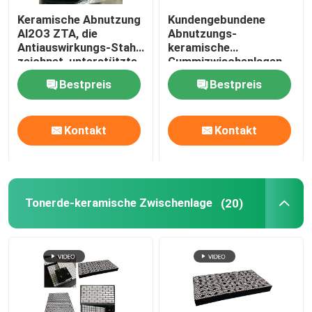
Keramische Abnutzung
Kundengebundene
Polyurethan-Produkt
Al2O3 ZTA, die
Abnutzungs-
Antiauswirkungs-Stahl
keramische
zeichnet, unterstützte
Gummizwischenlagen
Gummi
transportieren
Keramische Abnutzungs-Fliesen
Bestpreis
Bestpreis
keramische
Abnutzungs-Fliesen
auf einer Rutschbahn
Förderer-Abstreifer
Kontakt
Kontakt
Tonerde-keramische Zwischenlage
(20)