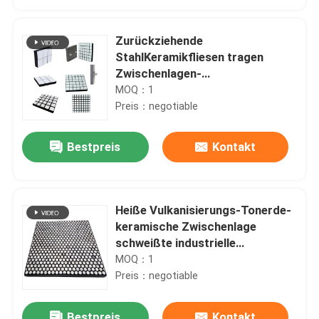
Zurückziehende
StahlKeramikfliesen tragen
Zwischenlagen-
Gummirutschzwischenlagen
MOQ：1
Preis：negotiable
Bestpreis
Kontakt
Heiße Vulkanisierungs-Tonerde-
Startseite
keramische Zwischenlage
schweißte industrielle
keramische Futter für Mineral
MOQ：1
Produkte
Preis：negotiable
Videos
Bestpreis
Kontakt