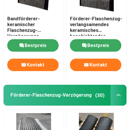
Bandförderer-
Förderer-Flaschenzug-
keramischer
verlangsamendes
Flaschenzug-
keramisches
Verzögerungs-
beschichtendes
Trommel-Flaschenzug-
Gummiblatt mit KN-
Bestpreis
Bestpreis
Gummiverzögerung
Klebeschicht
Kontakt
Kontakt
Förderer-Flaschenzug-Verzögerung
(30)