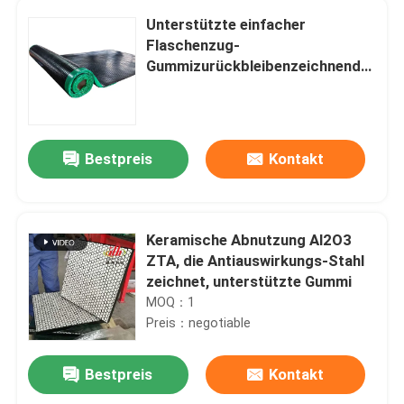
Unterstützte einfacher
Flaschenzug-
Gummizurückbleibenzeichnende
Förderband-Verzögerung KN
Schicht
Bestpreis
Kontakt
Keramische Abnutzung Al2O3
ZTA, die Antiauswirkungs-Stahl
zeichnet, unterstützte Gummi
MOQ：1
Preis：negotiable
Bestpreis
Kontakt