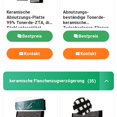
Keramische
Abnutzungs-
Abnutzungs-Platte
beständige Tonerde-
99% Tonerde-ZTA, die
keramische
Stahl unterstützt
Zwischenlagen-Fliesen
zeichnet
für Bergbauzement
Bestpreis
Bestpreis
Kontakt
Kontakt
keramische Flaschenzugverzögerung
(35)