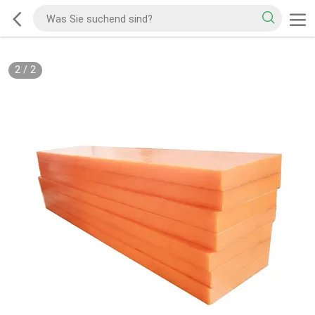
2
/
2