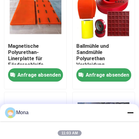
Über uns
Fabrik Tour
Magnetische
Ballmühle und
Polyurethan-
Sandmühle
Qualitätskontrolle
Linerplatte für
Polyurethan
Förderschleife,
Verkleidung
Hopper
Verkleidung
Anfrage absenden
Anfrage absenden
Kontakt
Nachrichten
Mona
Keramische Abnutzungszwischenlage
11:03 AM
Tonerde-keramische Zwischenlage