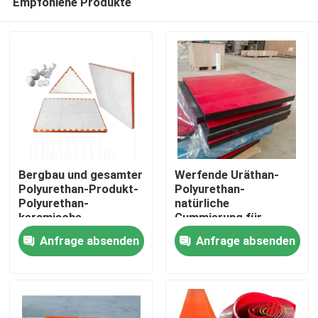
Empfohlene Produkte
Bergbau und gesamter
Werfende Uräthan-
Polyurethan-Produkt-
Polyurethan-
Polyurethan-
natürliche
keramische
Gummierung für
Startseite
Abnutzungs-
Förderrinne
Anfrage absenden
Anfrage absenden
Zwischenlage
Produkte
Videos