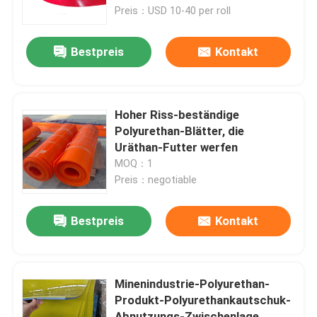
Preis：USD 10-40 per roll
Über uns
Bestpreis
Kontakt
Fabrik Tour
Hoher Riss-beständige
Qualitätskontrolle
Polyurethan-Blätter, die
Uräthan-Futter werfen
MOQ：1
Kontakt
Preis：negotiable
Nachrichten
Bestpreis
Kontakt
Keramische Abnutzungszwischenlage
Minenindustrie-Polyurethan-
Produkt-Polyurethankautschuk-
Tonerde-keramische Zwischenlage
Abnutzungs-Zwischenlage