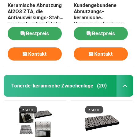
Keramische Abnutzung
Kundengebundene
Al2O3 ZTA, die
Abnutzungs-
Antiauswirkungs-Stahl
keramische
zeichnet, unterstützte
Gummizwischenlagen
Gummi
transportieren
Bestpreis
Bestpreis
keramische
Abnutzungs-Fliesen
auf einer Rutschbahn
Kontakt
Kontakt
Tonerde-keramische Zwischenlage
(20)