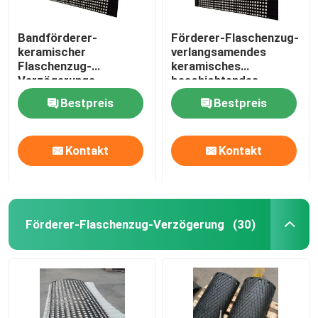
Bandförderer-
Förderer-Flaschenzug-
keramischer
verlangsamendes
Flaschenzug-
keramisches
Verzögerungs-
beschichtendes
Trommel-Flaschenzug-
Gummiblatt mit KN-
Bestpreis
Bestpreis
Gummiverzögerung
Klebeschicht
Kontakt
Kontakt
Förderer-Flaschenzug-Verzögerung
(30)