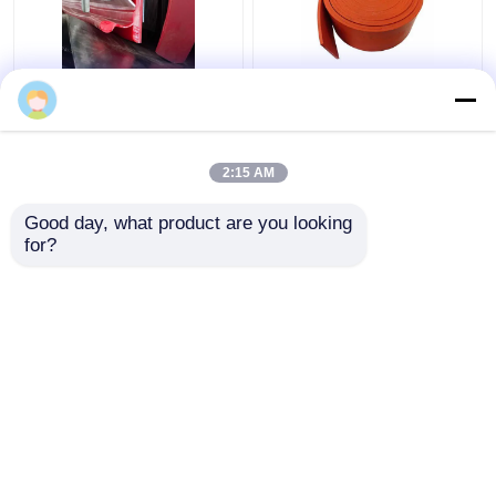
Gurt, der versiegelnde
Naturkautschuk-
Art Uräthan-Umsäumen
umsäumender
der Förderer-Rock-
Orangen-Rot-
Brett-
Gummiförderer
2:15 AM
Doppeldichtungs-Y
Skirtboard des duro-
Bestpreis
Bestpreis
umsäumt
40
Good day, what product are you looking 
for?
Kontakt
Kontakt
Sehen Sie mehr an
Startseite
Über uns
Kontakt
Desktop Site
Sitemap
Privacy Policy