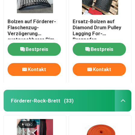
Bolzen auf Förderer-
Ersatz-Bolzen auf
Flaschenzug-
Diamond Drum Pulley
Verzögerung
Lagging For-
austauschbarer Rim
Brennofen-
Ceramic Rubber Pulley
Futtereimer-Aufzug
Bestpreis
Bestpreis
Lagging
Kontakt
Kontakt
Förderer-Rock-Brett
(33)