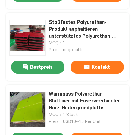
Stoßfestes Polyurethan-
Produkt asphaltieren
unterstütztes Polyurethan-
Futter-Blatt
MOQ：1
Preis：negotiable
Bestpreis
Kontakt
Warmguss Polyurethan-
Blattliner mit Faserverstärkter
Harz-Hintergrundplatte
MOQ：1 Stück
Preis：USD10~15 Per Unit