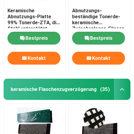
Keramische
Abnutzungs-
Abnutzungs-Platte
beständige Tonerde-
99% Tonerde-ZTA, die
keramische
Stahl unterstützt
Zwischenlagen-Fliesen
zeichnet
für Bergbauzement
Bestpreis
Bestpreis
Kontakt
Kontakt
keramische Flaschenzugverzögerung
(35)