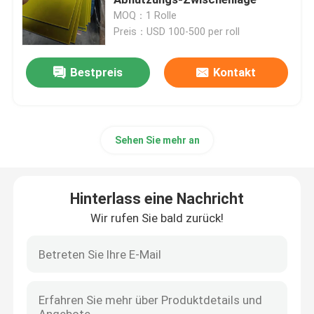
MOQ：1 Rolle
Preis：USD 100-500 per roll
keramische Flaschenzugverzögerung
Bestpreis
Kontakt
Förderer-Flaschenzug-Verzögerung
Förderer-Rock-Brett
Sehen Sie mehr an
Doppeldichtungsrockbrett
Hinterlass eine Nachricht
Förderer-Auswirkungs-Stangen
Wir rufen Sie bald zurück!
Fördererauswirkungsbett
Polyurethanblatt