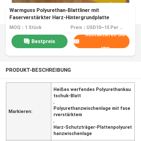
Warmguss Polyurethan-Blattliner mit
Faserverstärkter Harz-Hintergrundplatte
MOQ：1 Stück
Preis：USD10~15 Per Unit
Kontaktieren Sie
Bestpreis
uns
PRODUKT-BESCHREIBUNG
Heißes werfendes Polyurethankau
tschuk-Blatt
,
Polyurethanzwischenlage mit fase
Markieren:
rverstärktem
,
Harz-Schutzträger-Plattenpolyuret
hanzwischenlage