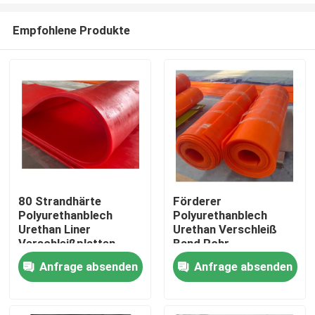
Empfohlene Produkte
80 Strandhärte
Förderer
Polyurethanblech
Polyurethanblech
Startseite
Urethan Liner
Urethan Verschleiß
Verschleißplatten
Band Rohr
Auskleidung Panel
Anfrage absenden
Anfrage absenden
Produkte
Videos