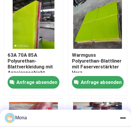
Über uns
Fabrik Tour
Qualitätskontrolle
63A 70A 85A
Warmguss
Polyurethan-
Polyurethan-Blattliner
Blattverkleidung mit
mit Faserverstärkter
Kontakt
Anzeigenschicht
Harz-
Hintergrundplatte
Anfrage absenden
Anfrage absenden
Nachrichten
Keramische Abnutzungszwischenlage
Mona
Tonerde-keramische Zwischenlage