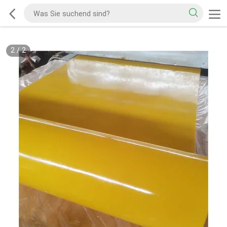
2
/
2