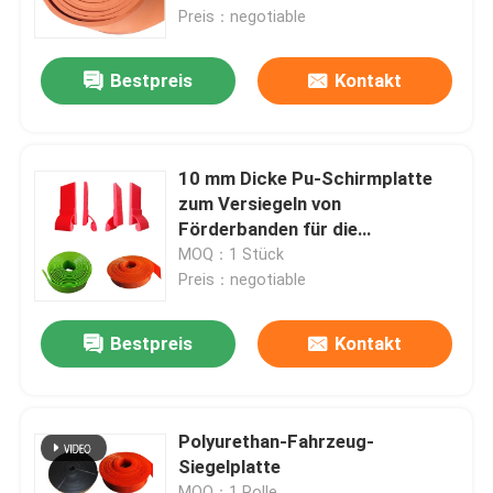
Preis：negotiable
Über uns
Bestpreis
Kontakt
Fabrik Tour
10 mm Dicke Pu-Schirmplatte
Qualitätskontrolle
zum Versiegeln von
Förderbanden für die
Bergbauindustrie
MOQ：1 Stück
Kontakt
Preis：negotiable
Nachrichten
Bestpreis
Kontakt
Keramische Abnutzungszwischenlage
Polyurethan-Fahrzeug-
Siegelplatte
Tonerde-keramische Zwischenlage
MOQ：1 Rolle