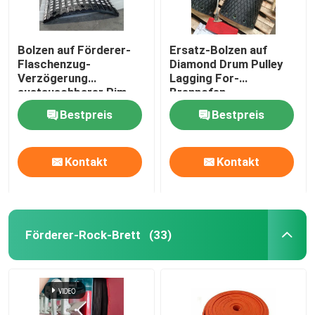
Bolzen auf Förderer-
Ersatz-Bolzen auf
Flaschenzug-
Diamond Drum Pulley
Verzögerung
Lagging For-
austauschbarer Rim
Brennofen-
Ceramic Rubber Pulley
Futtereimer-Aufzug
Bestpreis
Bestpreis
Lagging
Kontakt
Kontakt
Förderer-Rock-Brett
(33)