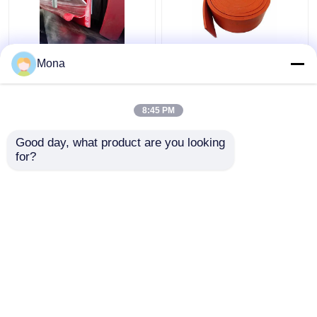
Gurt, der versiegelnde
Naturkautschuk-
Mona
Art Uräthan-Umsäumen
umsäumender
der Förderer-Rock-
Orangen-Rot-
Brett-
Gummiförderer
8:45 PM
Doppeldichtungs-Y
Skirtboard des duro-
Bestpreis
Bestpreis
umsäumt
40
Good day, what product are you looking 
for?
Kontakt
Kontakt
Sehen Sie mehr an
Startseite
Über uns
Kontakt
Desktop Site
Sitemap
Privacy Policy