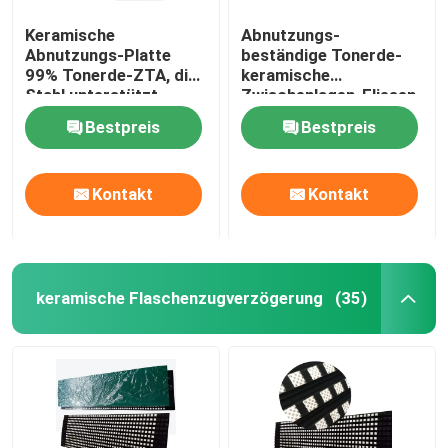
Keramische
Abnutzungs-
Abnutzungs-Platte
beständige Tonerde-
99% Tonerde-ZTA, die
keramische
Stahl unterstützt
Zwischenlagen-Fliesen
zeichnet
für Bergbauzement
Bestpreis
Bestpreis
Kontakt
Kontakt
keramische Flaschenzugverzögerung
(35)