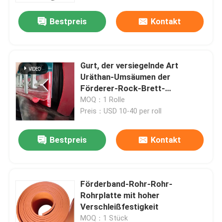
Bestpreis
Kontakt
Gurt, der versiegelnde Art
Uräthan-Umsäumen der
Förderer-Rock-Brett-
Doppeldichtungs-Y umsäumt
MOQ：1 Rolle
Preis：USD 10-40 per roll
Bestpreis
Kontakt
Startseite
Förderband-Rohr-Rohr-
Produkte
Rohrplatte mit hoher
Verschleißfestigkeit
Videos
MOQ：1 Stück