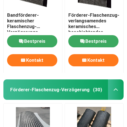
Bandförderer-
Förderer-Flaschenzug-
keramischer
verlangsamendes
Flaschenzug-
keramisches
Verzögerungs-
beschichtendes
Trommel-Flaschenzug-
Gummiblatt mit KN-
Bestpreis
Bestpreis
Gummiverzögerung
Klebeschicht
Kontakt
Kontakt
Förderer-Flaschenzug-Verzögerung
(30)