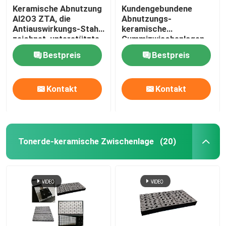
Keramische Abnutzung
Kundengebundene
Al2O3 ZTA, die
Abnutzungs-
Antiauswirkungs-Stahl
keramische
zeichnet, unterstützte
Gummizwischenlagen
Gummi
transportieren
Bestpreis
Bestpreis
keramische
Abnutzungs-Fliesen
auf einer Rutschbahn
Kontakt
Kontakt
Tonerde-keramische Zwischenlage
(20)