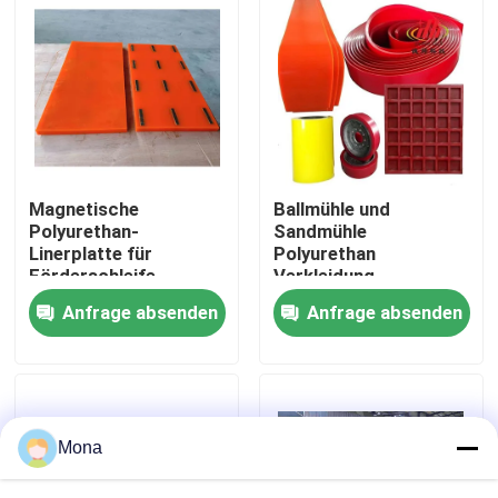
Über uns
Fabrik Tour
Qualitätskontrolle
Magnetische
Ballmühle und
Polyurethan-
Sandmühle
Linerplatte für
Polyurethan
Kontakt
Förderschleife,
Verkleidung
Hopper
Verkleidung
Anfrage absenden
Anfrage absenden
Nachrichten
Keramische Abnutzungszwischenlage
Mona
Tonerde-keramische Zwischenlage