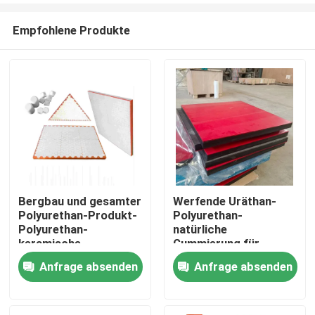
Empfohlene Produkte
Bergbau und gesamter
Werfende Uräthan-
Polyurethan-Produkt-
Polyurethan-
Startseite
Polyurethan-
natürliche
keramische
Gummierung für
Abnutzungs-
Förderrinne
Anfrage absenden
Anfrage absenden
Produkte
Zwischenlage
Videos