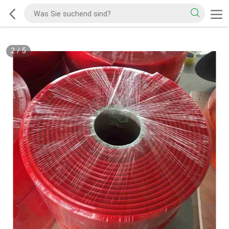
2
/
5