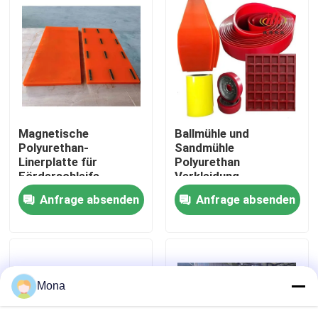
Über uns
Fabrik Tour
Qualitätskontrolle
Magnetische
Ballmühle und
Polyurethan-
Sandmühle
Linerplatte für
Polyurethan
Kontakt
Förderschleife,
Verkleidung
Hopper
Verkleidung
Anfrage absenden
Anfrage absenden
Nachrichten
Keramische Abnutzungszwischenlage
Mona
Tonerde-keramische Zwischenlage