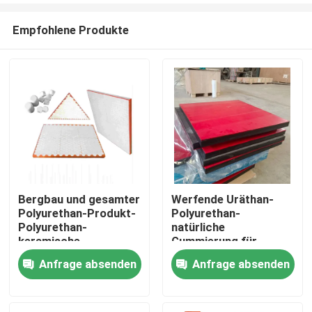
Empfohlene Produkte
Bergbau und gesamter
Werfende Uräthan-
Polyurethan-Produkt-
Polyurethan-
Startseite
Polyurethan-
natürliche
keramische
Gummierung für
Abnutzungs-
Förderrinne
Anfrage absenden
Anfrage absenden
Produkte
Zwischenlage
Videos