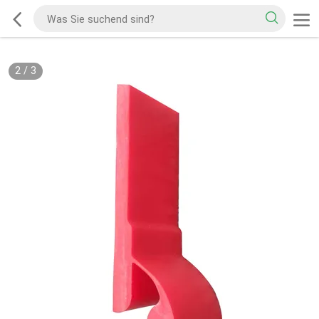
2
/
3