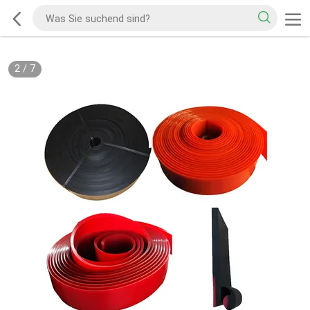
2
/
7