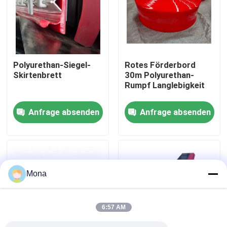
Über uns
Fabrik Tour
Polyurethan-Siegel-
Rotes Förderbord
Skirtenbrett
30m Polyurethan-
Rumpf Langlebigkeit
Qualitätskontrolle
Anfrage absenden
Anfrage absenden
Kontakt
Nachrichten
Mona
Keramische Abnutzungszwischenlage
6:57 AM
Tonerde-keramische Zwischenlage