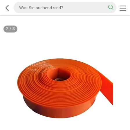
2
/
3