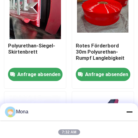
Über uns
Fabrik Tour
Polyurethan-Siegel-
Rotes Förderbord
Skirtenbrett
30m Polyurethan-
Qualitätskontrolle
Rumpf Langlebigkeit
Anfrage absenden
Anfrage absenden
Kontakt
Nachrichten
Mona
Keramische Abnutzungszwischenlage
7:32 AM
Tonerde-keramische Zwischenlage