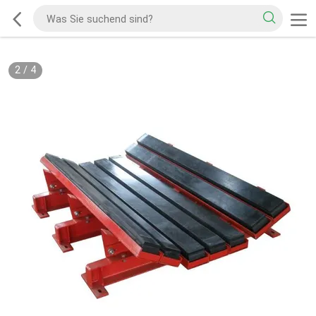
2
/
4