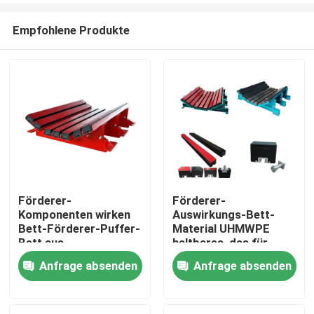
Empfohlene Produkte
Förderer-
Förderer-
Komponenten wirken
Auswirkungs-Bett-
Startseite
Bett-Förderer-Puffer-
Material UHMWPE
Bett aus
haltbares, das für
Minenindustrie
Anfrage absenden
Anfrage absenden
Produkte
übergibt
Videos