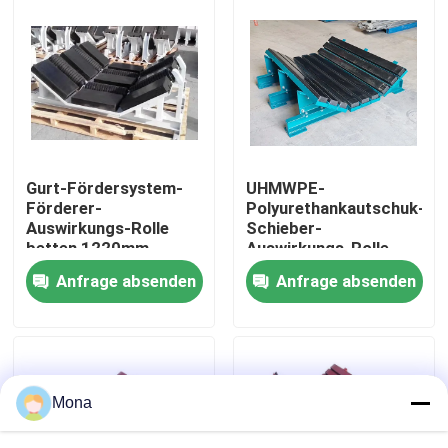
Über uns
Fabrik Tour
Qualitätskontrolle
Gurt-Fördersystem-
UHMWPE-
Förderer-
Polyurethankautschuk-
Auswirkungs-Rolle
Schieber-
Kontakt
betten 1220mm
Auswirkungs-Rolle
1400mm 1500mm
betten haltbaren
Anfrage absenden
Anfrage absenden
justierbaren Puffer
Nachrichten
Keramische Abnutzungszwischenlage
Mona
Tonerde-keramische Zwischenlage