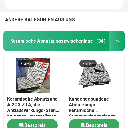
ANDERE KATEGORIEN AUS UNS
Keramische Abnutzungszwischenlage
(34)
Keramische Abnutzung
Kundengebundene
Al2O3 ZTA, die
Abnutzungs-
Antiauswirkungs-Stahl
keramische
zeichnet, unterstützte
Gummizwischenlagen
Gummi
transportieren
Bestpreis
Bestpreis
keramische