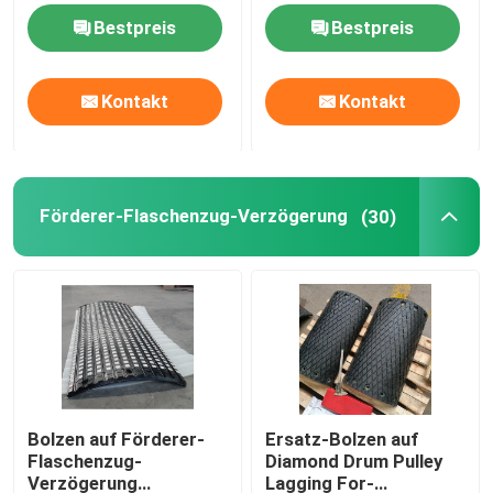
Trommel-Flaschenzug-
Gummiblatt mit KN-
Bestpreis
Bestpreis
Gummiverzögerung
Klebeschicht
keramische Flaschenzugverzögerung
Kontakt
Kontakt
Förderer-Flaschenzug-Verzögerung
Förderer-Rock-Brett
Förderer-Flaschenzug-Verzögerung
(30)
Doppeldichtungsrockbrett
Förderer-Auswirkungs-Stangen
Fördererauswirkungsbett
Bolzen auf Förderer-
Ersatz-Bolzen auf
Flaschenzug-
Diamond Drum Pulley
Polyurethanblatt
Verzögerung
Lagging For-