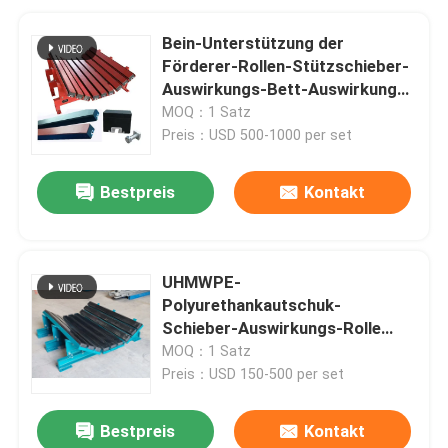
Bein-Unterstützung der
Förderer-Rollen-Stützschieber-
Auswirkungs-Bett-Auswirkungs-
Stangen-3 der Bein-4
MOQ：1 Satz
Preis：USD 500-1000 per set
Bestpreis
Kontakt
UHMWPE-
Polyurethankautschuk-
Schieber-Auswirkungs-Rolle
betten haltbaren justierbaren
MOQ：1 Satz
Puffer
Preis：USD 150-500 per set
Bestpreis
Kontakt