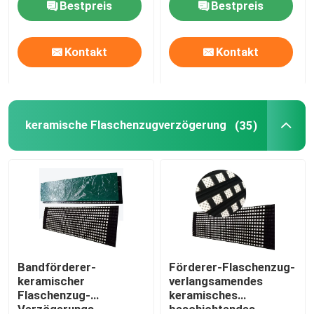
Bestpreis
Bestpreis
Über uns
Kontakt
Kontakt
Fabrik Tour
keramische Flaschenzugverzögerung
(35)
Qualitätskontrolle
Kontakt
Nachrichten
Keramische Abnutzungszwischenlage
Bandförderer-
Förderer-Flaschenzug-
keramischer
verlangsamendes
Flaschenzug-
keramisches
Tonerde-keramische Zwischenlage
Verzögerungs-
beschichtendes