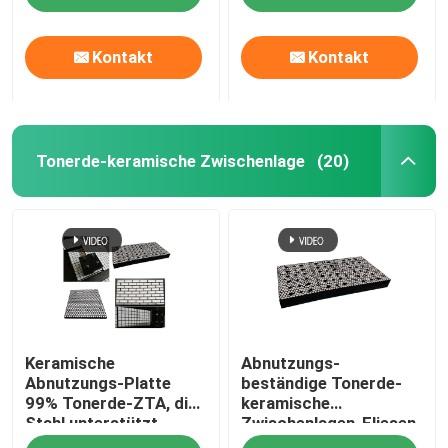
Abnutzungs-Fliesen
auf einer Rutschbahn
Kontakt
Kontakt
Tonerde-keramische Zwischenlage
(20)
Startseite
Keramische
Abnutzungs-
Produkte
Abnutzungs-Platte
beständige Tonerde-
99% Tonerde-ZTA, die
keramische
Stahl unterstützt
Zwischenlagen-Fliesen
Videos
zeichnet
für Bergbauzement