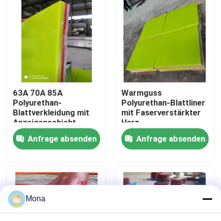
Über uns
Fabrik Tour
Qualitätskontrolle
63A 70A 85A
Warmguss
Polyurethan-
Polyurethan-Blattliner
Blattverkleidung mit
mit Faserverstärkter
Kontakt
Anzeigenschicht
Harz-
Hintergrundplatte
Anfrage absenden
Anfrage absenden
Nachrichten
Keramische Abnutzungszwischenlage
Mona
Tonerde-keramische Zwischenlage