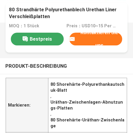
80 Strandhärte Polyurethanblech Urethan Liner
Verschleißplatten
MOQ：1 Stück
Preis：USD10~15 Per Unit
Kontaktieren Sie
Bestpreis
uns
PRODUKT-BESCHREIBUNG
80 Shorehärte-Polyurethankautsch
uk-Blatt
,
Uräthan-Zwischenlagen-Abnutzun
Markieren:
gs-Platten
,
80 Shorehärte-Uräthan-Zwischenla
ge