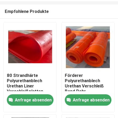
Empfohlene Produkte
80 Strandhärte
Förderer
Polyurethanblech
Polyurethanblech
Startseite
Urethan Liner
Urethan Verschleiß
Verschleißplatten
Band Rohr
Auskleidung Panel
Anfrage absenden
Anfrage absenden
Produkte
Videos