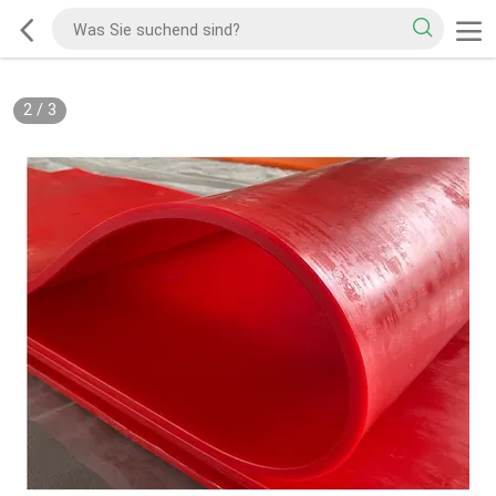
2
/
3