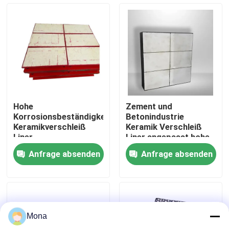
Über uns
Fabrik Tour
Qualitätskontrolle
Hohe
Zement und
Korrosionsbeständigkeit
Betonindustrie
Kontakt
Keramikverschleiß
Keramik Verschleiß
Liner
Liner angepasst hohe
Abrasionsbeständig
Stoßfestigkeit
Anfrage absenden
Anfrage absenden
Nachrichten
Keramische Abnutzungszwischenlage
Mona
Tonerde-keramische Zwischenlage