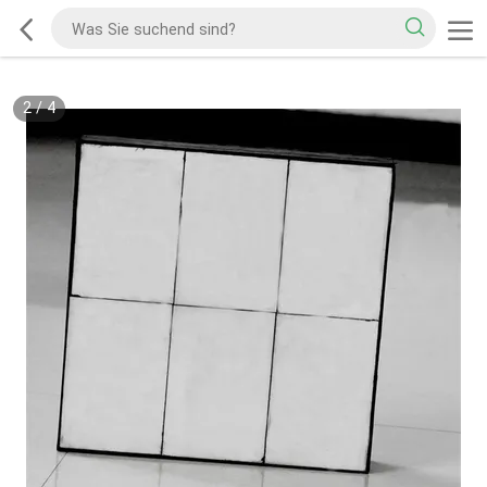
2
/
4