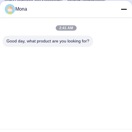
Rotes Förderbord 30m Polyurethan-
Keramik Direktverbund-
Rumpf Langlebigkeit
Riemenscheibenbelag
Mona
Förderer-Rock-Brett
Keramische
Flaschenzugverzögerung
December 06, 2024
November 06, 2025
2:41 AM
Good day, what product are you looking for?
00:14
00:28
keramisches Rohr
Magnetische Polyurethan-Pflaster
Keramische
Magnetpatches Und
Abnutzungszwischenlage
Verschleißfolien
December 06, 2024
December 06, 2024
00:18
Rechteck-Keramikverkleidung für
höhere Leistung und Langlebigkeit