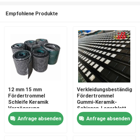
Empfohlene Produkte
12 mm 15 mm
Verkleidungsbeständige
Fördertrommel
Fördertrommel
Startseite
Schleife Keramik
Gummi-Keramik-
Verzögerung
Schienen-Lagerblatt
Anfrage absenden
Anfrage absenden
Produkte
Videos