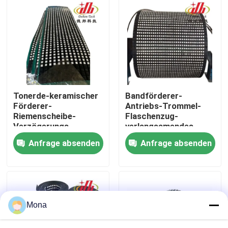
Über uns
Fabrik Tour
Qualitätskontrolle
Tonerde-keramischer
Bandförderer-
Förderer-
Antriebs-Trommel-
Riemenscheibe-
Flaschenzug-
Kontakt
Verzögerungs-
verlangsamendes
Trommel-
keramischer
Anfrage absenden
Anfrage absenden
Flaschenzug-
Gummiflaschenzug-
Gummiverzögerung
Zurückbleibenmaterial
Nachrichten
Keramische Abnutzungszwischenlage
Mona
Tonerde-keramische Zwischenlage