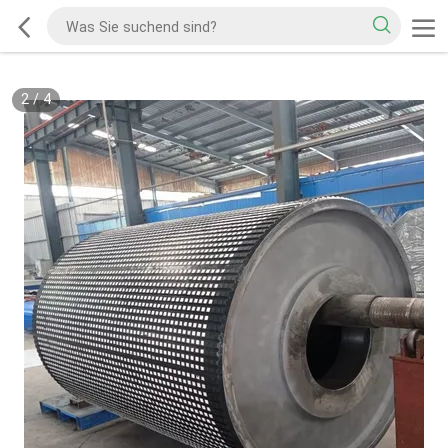
2
/
4