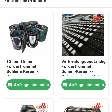
Empfohlene Produkte
12 mm 15 mm
Verkleidungsbeständige
Fördertrommel
Fördertrommel
Schleife Keramik
Gummi-Keramik-
Verzögerung
Schienen-Lagerblatt
Startseite
Anfrage absenden
Anfrage absenden
Produkte
Videos