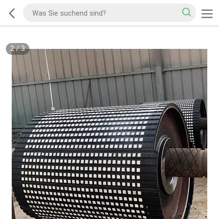
2
/
3