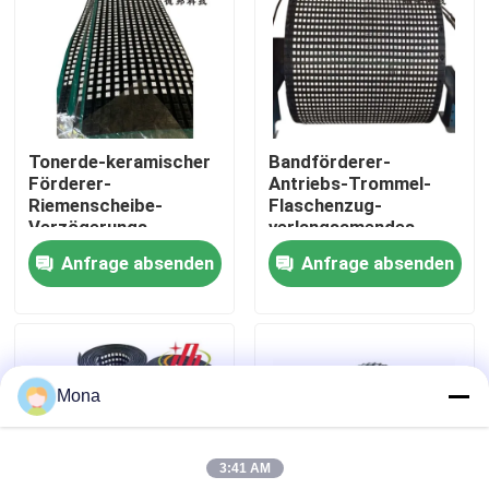
Über uns
Fabrik Tour
Tonerde-keramischer
Bandförderer-
Förderer-
Antriebs-Trommel-
Qualitätskontrolle
Riemenscheibe-
Flaschenzug-
Verzögerungs-
verlangsamendes
Trommel-
keramischer
Anfrage absenden
Anfrage absenden
Kontakt
Flaschenzug-
Gummiflaschenzug-
Gummiverzögerung
Zurückbleibenmaterial
Nachrichten
Mona
Keramische Abnutzungszwischenlage
3:41 AM
Tonerde-keramische Zwischenlage