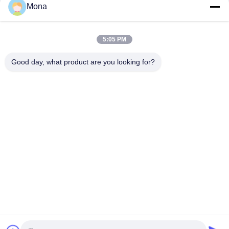
Rumpf Langlebigkeit
Riemenscheibenbelag
Mona
Förderer-Rock-Brett
Keramische
Flaschenzugverzögerung
December 06, 2024
November 06, 2025
5:05 PM
Good day, what product are you looking for?
00:14
00:28
keramisches Rohr
Magnetische Polyurethan-Pflaster
Keramische
Magnetpatches Und
Abnutzungszwischenlage
Verschleißfolien
December 06, 2024
December 06, 2024
00:18
Rechteck-Keramikverkleidung für
höhere Leistung und Langlebigkeit
Keramische Gummifolie