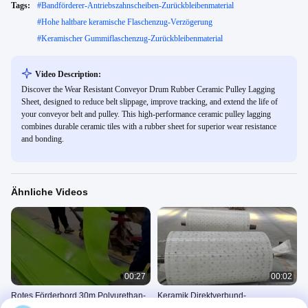
Tags:
#
Bandförderer-Antriebszahnscheiben-Zurückbleibenmaterial
#
Hohe haltbare keramische Flaschenzug-Verzögerung
#
Keramischer Gummiflaschenzug-Zurückbleibenmaterial
Video Description:
Discover the Wear Resistant Conveyor Drum Rubber Ceramic Pulley Lagging
Sheet, designed to reduce belt slippage, improve tracking, and extend the life of
your conveyor belt and pulley. This high-performance ceramic pulley lagging
combines durable ceramic tiles with a rubber sheet for superior wear resistance
and bonding.
Ähnliche Videos
00:27
00:02
Rotes Förderbord 30m Polyurethan-
Keramik Direktverbund-