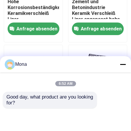
Hohe
Zement und
Korrosionsbeständigkeit
Betonindustrie
Keramikverschleiß
Keramik Verschleiß
Über uns
Liner
Liner angepasst hohe
Abrasionsbeständig
Stoßfestigkeit
Anfrage absenden
Anfrage absenden
Fabrik Tour
Qualitätskontrolle
Mona
Kontakt
6:52 AM
Nachrichten
Good day, what product are you looking 
for?
Rechteck-
Hochwirkungsbeständige
Keramische Abnutzungszwischenlage
Keramikverkleidung
keramisches
für höhere Leistung
Verschleißliner für
und Langlebigkeit
Bergbau und
Erzverarbeitung
Tonerde-keramische Zwischenlage
Anfrage absenden
Anfrage absenden