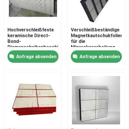
Hochverschleißfeste
Verschleißbeständige
keramische Direct-
Magnetkautschukfolien
Bond-
für die
Riemenscheibenbeschichtung
Mineralverarbeitung
Anfrage absenden
Anfrage absenden
Startseite
Produkte
Videos