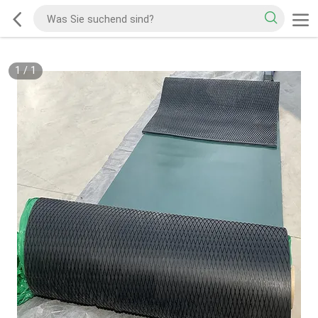
1
/
1