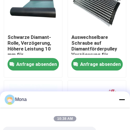
Über uns
Fabrik Tour
Schwarze Diamant-
Auswechselbare
Rolle, Verzögerung,
Schraube auf
Höhere Leistung 10
Diamantförderpulley
Qualitätskontrolle
mm für
Verzögerung für
Fördermaschinen
Antriebspulley
Anfrage absenden
Anfrage absenden
Kontakt
Nachrichten
Mona
Keramische Abnutzungszwischenlage
10:38 AM
Tonerde-keramische Zwischenlage