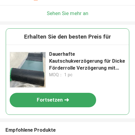
Sehen Sie mehr an
Erhalten Sie den besten Preis für
Dauerhafte
Kautschukverzögerung für Dicke
Förderrolle Verzögerung mit
Haltbarkeit 12 mm
MOQ： 1 pc
Fortsetzen
Empfohlene Produkte