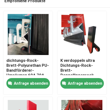
Empfohlene Produkte
dichtungs-Rock-
K verdoppeln ultra
Brett-Polyurethan PU-
Dichtungs-Rock-
Bandförderer-
Brett-
Umsäumen 60A 70A
Doppellippenrock-
Startseite
Doppel
Gummipolyurethan-
Anfrage absenden
Anfrage absenden
Gurt-Umsäumen
Produkte
Videos