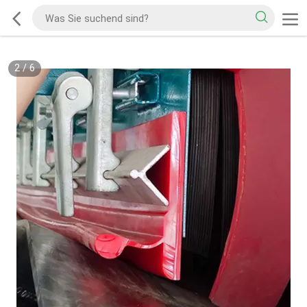
2
/
6