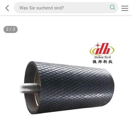
2
/
3