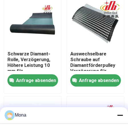
Über uns
Fabrik Tour
Qualitätskontrolle
Schwarze Diamant-
Auswechselbare
Rolle, Verzögerung,
Schraube auf
Höhere Leistung 10
Diamantförderpulley
Kontakt
mm für
Verzögerung für
Fördermaschinen
Antriebspulley
Anfrage absenden
Anfrage absenden
Nachrichten
Keramische Abnutzungszwischenlage
Mona
Tonerde-keramische Zwischenlage