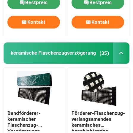
Bestpreis
Bestpreis
Über uns
Kontakt
Kontakt
Fabrik Tour
keramische Flaschenzugverzögerung
(35)
Qualitätskontrolle
Kontakt
Nachrichten
Keramische Abnutzungszwischenlage
Bandförderer-
Förderer-Flaschenzug-
keramischer
verlangsamendes
Flaschenzug-
keramisches
Tonerde-keramische Zwischenlage
Verzögerungs-
beschichtendes