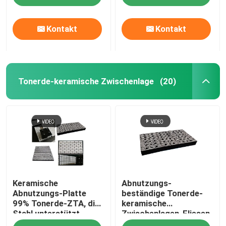
Abnutzungs-Fliesen
auf einer Rutschbahn
Kontakt
Kontakt
Tonerde-keramische Zwischenlage
(20)
Startseite
Keramische
Abnutzungs-
Produkte
Abnutzungs-Platte
beständige Tonerde-
99% Tonerde-ZTA, die
keramische
Stahl unterstützt
Zwischenlagen-Fliesen
Videos
zeichnet
für Bergbauzement