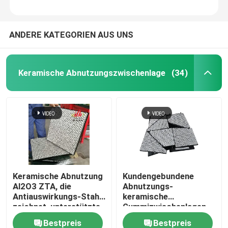
ANDERE KATEGORIEN AUS UNS
Keramische Abnutzungszwischenlage
(34)
Keramische Abnutzung
Kundengebundene
Al2O3 ZTA, die
Abnutzungs-
Antiauswirkungs-Stahl
keramische
zeichnet, unterstützte
Gummizwischenlagen
Gummi
transportieren
Bestpreis
Bestpreis
keramische