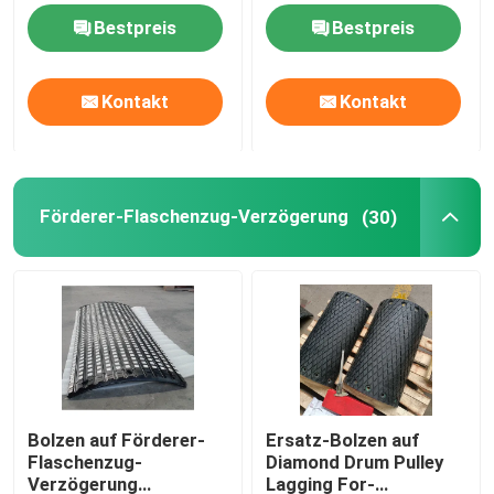
Trommel-Flaschenzug-
Gummiblatt mit KN-
Bestpreis
Bestpreis
Gummiverzögerung
Klebeschicht
keramische Flaschenzugverzögerung
Kontakt
Kontakt
Förderer-Flaschenzug-Verzögerung
Förderer-Rock-Brett
Förderer-Flaschenzug-Verzögerung
(30)
Doppeldichtungsrockbrett
Förderer-Auswirkungs-Stangen
Fördererauswirkungsbett
Bolzen auf Förderer-
Ersatz-Bolzen auf
Flaschenzug-
Diamond Drum Pulley
Polyurethanblatt
Verzögerung
Lagging For-