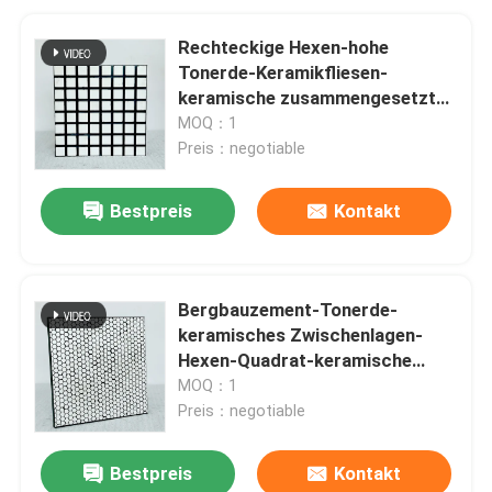
Rechteckige Hexen-hohe
Tonerde-Keramikfliesen-
keramische zusammengesetzte
Gummizwischenlage
MOQ：1
Preis：negotiable
Bestpreis
Kontakt
Bergbauzement-Tonerde-
keramisches Zwischenlagen-
Hexen-Quadrat-keramische
Abnutzungs-
MOQ：1
Gummizwischenlagen
Preis：negotiable
Bestpreis
Kontakt